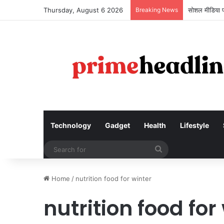
Thursday, August 6 2026
Breaking News
सोशल मीडिया प
Technology
Gadget
Health
Lifestyle
Search
for
Home
/
nutrition food for winter
nutrition food for