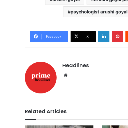
psychologist arushi goyal
LinkedIn
Pi
Facebook
X
Headlines
Website
Related Articles