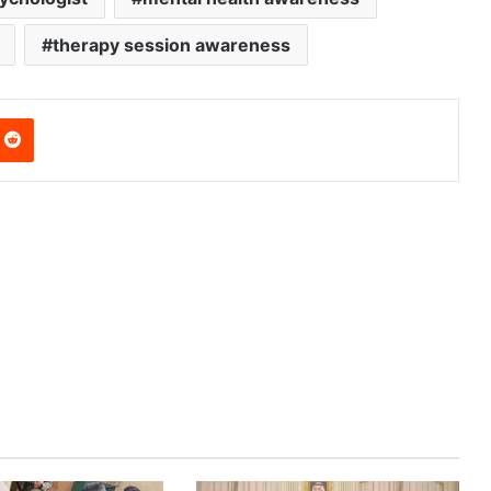
therapy session awareness
nterest
Reddit