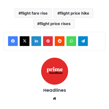
flight fare rise
flight price hike
flight price rises
LinkedIn
Pinterest
Reddit
WhatsApp
Telegram
Headlines
Website