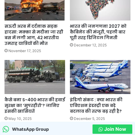
सऊदी अरब में दर्दनाक सड़क
भारत की जनगणना 2027 को
हादसा: मक्का से मदीना जा रही
कैबिनेट की मंजूरी, पहली बार
बस में लगी आग, 42 भारतीय
पूरी तरह डिजिटल गिनती
उमराह यात्रियों की मौत
December 12, 2025
November 17, 2025
कैसे बना S-400 भारत की हवाई
इंडिगो संकट : क्या भारत की
सुरक्षा का ‘सुपरहीरो’? जानिए
एविएशन इंडस्ट्री एक बड़े
इसकी खासियतें
बदलाव की तरफ बढ़ रही है?
May 10, 2025
December 5, 2025
Join Now
WhatsApp Group