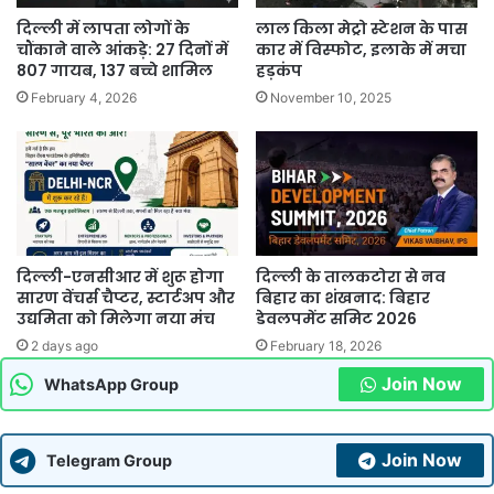
दिल्ली में लापता लोगों के
लाल किला मेट्रो स्टेशन के पास
चौंकाने वाले आंकड़े: 27 दिनों में
कार में विस्फोट, इलाके में मचा
807 गायब, 137 बच्चे शामिल
हड़कंप
February 4, 2026
November 10, 2025
दिल्ली-एनसीआर में शुरू होगा
दिल्ली के तालकटोरा से नव
सारण वेंचर्स चैप्टर, स्टार्टअप और
बिहार का शंखनाद: बिहार
उद्यमिता को मिलेगा नया मंच
डेवलपमेंट समिट 2026
2 days ago
February 18, 2026
Join Now
WhatsApp Group
Join Now
Telegram Group