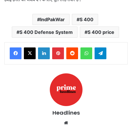
IndPakWar
S 400
S 400 Defense System
S 400 price
LinkedIn
Pinterest
Reddit
WhatsApp
Telegram
Headlines
Website